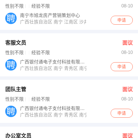
钟女士 发布 [办公室文员 ] 招聘信息
08-10
性别不限
经验不限
周长华 发布 [业务人员 ] 招聘信息
【桂林市祥鑫印刷物资有限公司 】 强势入驻
南宁市旭龙房产营销策划中心
申请
广西壮族自治区 南宁 江南区 沙井大道39号融晟海悦城营
客服文员
面议
08-10
性别不限
经验不限
广西银付通电子支付科技有限公司
申请
广西壮族自治区 南宁 青秀区 南宁市青秀区中柬路9号利海亚洲
团队主管
面议
08-10
性别不限
经验不限
广西银付通电子支付科技有限公司
申请
广西壮族自治区 南宁 青秀区 南宁市青秀区中柬路9号利海亚洲
办公室文员
面议