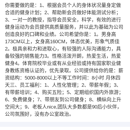
你需要做的是：1、根据会员个人的身体状况量身定做
合适的健身计划；2、帮助新会员做好体能测试分析；
3、一对一的教授，指导会员安全，科学，有效的进行
健身运动为会员提供高质量服务，并以此为基础为公司
创造良好的口碑和业绩。公司希望你是：1。男身高
173CM以上，女身高160CM，体态优美，形象气质佳
2。极具亲和力和进取心，有较强的人际沟通能力，具
备较强的销售能力3。性格活泼开朗，热爱生活，热爱
健身4。体育院校毕业或有从业经验或持有国家职业健
身教练资格认证的，优先录取。公司提供给你的是：薪
资结构：5000-8000以上不等工作时间：8小时 月休四
天三、员工福利：1、人性化管理；2、带薪年假；3、
有带薪培训；4、购买五险；5、定期组织国内外旅游；
6、免费健身；7、带朋友到公司健身；8、横纵向上升
空间大；9、老板人nice,团队大多数都是90后小伙伴，
公司氛围好，没有办公室政治。